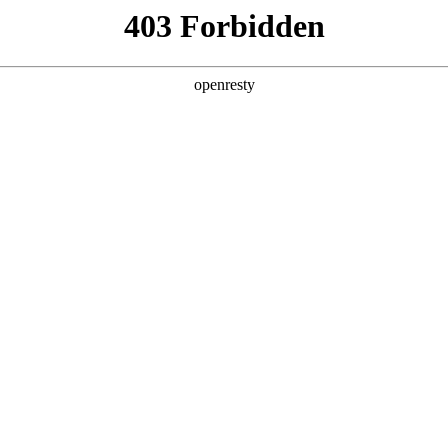
企业业务
个人业务
了解我们
投资者
件
>
医疗显示
5英寸等, 具有高亮度，高对比度，宽色域和广视角等显示特
EN
Global
、诊断、手术等领域，支持3年以上稳定供应
诊断
会诊