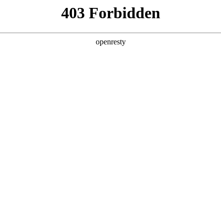
企业业务
个人业务
了解我们
投资者
件
>
家居显示
等主流尺寸产品，具有异形/ 窄边框/触控设计等特点，
EN
Global
公寓
酒店