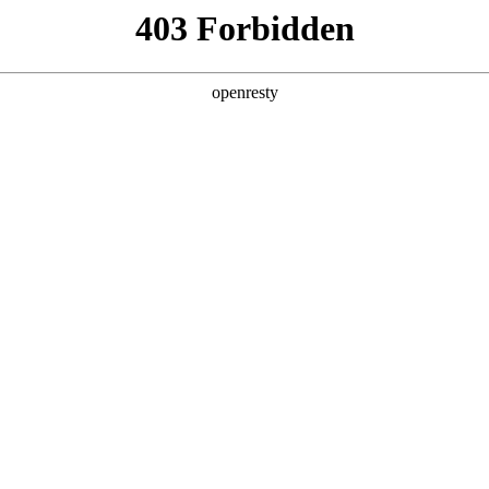
企业业务
个人业务
了解我们
投资者
EN
Global
团股份有限公司
办公地址
北京市北京经
董事长
6mg·人生就是博B
代码
000
上市时间
z6mg·人生就是博A : 2001/
证劵事务代表
64
A/B股股本
36,351,
十大股东